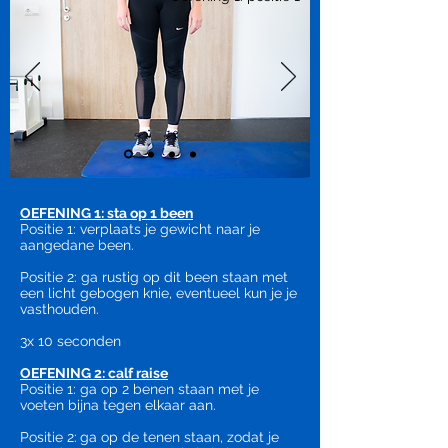
OEFENING 1: sta op 1 been
Positie 1: verplaats je gewicht naar je
aangedane been.
Positie 2: ga rustig op dit been staan met
een licht gebogen knie, eventueel kun je je
vasthouden.
3x 10 seconden
OEFENING 2: calf raise
Positie 1: ga op 2 benen staan met je
voeten bijna tegen elkaar aan.
Positie 2:
ga op de tenen staan, zodat je