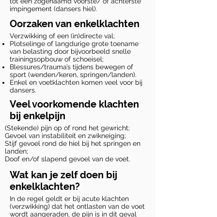
tot een zogenaamd voorste/ of achterste
impingement (dansers hiel).
Oorzaken van enkelklachten
Verzwikking of een (in)directe val;
Plotselinge of langdurige grote toename
van belasting door bijvoorbeeld snelle
trainingsopbouw of schoeisel;
Blessures/trauma’s tijdens bewegen of
sport (wenden/keren, springen/landen).
Enkel en voetklachten komen veel voor bij
dansers.
Veel voorkomende klachten
bij enkelpijn
(Stekende) pijn op of rond het gewricht;
Gevoel van instabiliteit en zwikneiging;
Stijf gevoel rond de hiel bij het springen en
landen;
Doof en/of slapend gevoel van de voet.
Wat kan je zelf doen bij
enkelklachten?
In de regel geldt er bij acute klachten
(verzwikking) dat het ontlasten van de voet
wordt aangeraden, de pijn is in dit geval