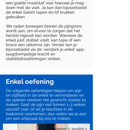
een goede maatstaf voor hoeveel je mag
doen met de voet. Je kan dan bijvoorbeeld
de enkel (laten) tapen en/of krukken
gebruiken.
We raden bewegen binnen de pijngrens
wordt aan, om ervoor te zorgen dat het
herstel ingezet kan worden. Wanneer de
enkel juist stabiel voelt, kan tape of een
brace een uitkomst zijn. Verder kan je
bijvoorbeeld via de ‘versterk je enkel’ app
laagdrempelige kracht en
stabiliteitsoefeningen vinden.
Enkel oefening
De volgende oefeningen helpen om pijn
en stijfheid in de enkel te verminderen en
de spieren rondom het gewricht sterker te
maken. Gaat de pijn niet binnen 1-3 weken
vanzelf over, of wil je klachten in de
toekomst voorkomen, dan raden we je aan
om een afspraak bij ons te maken.
Oefening 1: positie 1