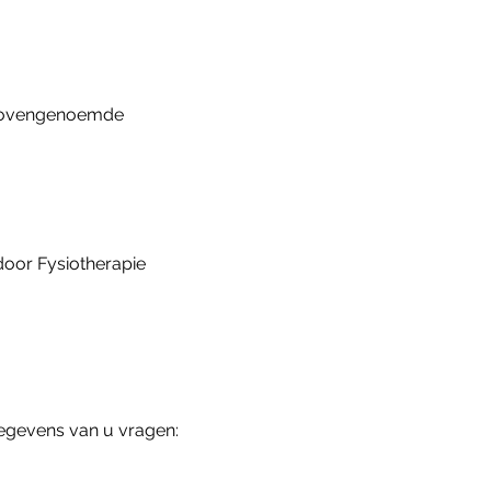
 bovengenoemde
oor Fysiotherapie
egevens van u vragen: