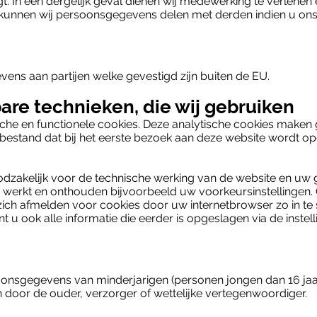
. In een dergelijk geval dienen wij medewerking te verlenen e
unnen wij persoonsgegevens delen met derden indien u ons hi
ens aan partijen welke gevestigd zijn buiten de EU.
bare technieken, die wij gebruiken
sche en functionele cookies. Deze analytische cookies maken
kstbestand dat bij het eerste bezoek aan deze website wordt 
noodzakelijk voor de technische werking van de website en u
 werkt en onthouden bijvoorbeeld uw voorkeursinstellingen.
zich afmelden voor cookies door uw internetbrowser zo in te 
t u ook alle informatie die eerder is opgeslagen via de inste
oonsgegevens van minderjarigen (personen jongen dan 16 jaa
n door de ouder, verzorger of wettelijke vertegenwoordiger.