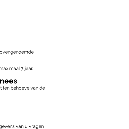
 bovengenoemde
maximaal 7 jaar.
nnees
t ten behoeve van de
gevens van u vragen: