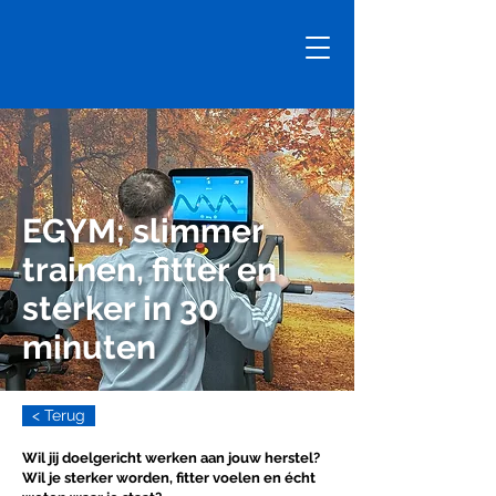
EGYM; slimmer
trainen, fitter en
sterker in 30
minuten
< Terug
Wil jij doelgericht werken aan jouw herstel?
Wil je sterker worden, fitter voelen en écht