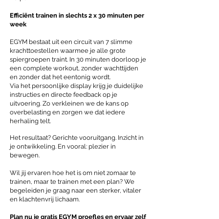
Efficiënt trainen in slechts 2 x 30 minuten per
week
EGYM bestaat uit een circuit van 7 slimme
krachttoestellen waarmee je alle grote
spiergroepen traint. In 30 minuten doorloop je
een complete workout, zonder wachttijden
en zonder dat het eentonig wordt.
Via het persoonlijke display krijg je duidelijke
instructies en directe feedback op je
uitvoering. Zo verkleinen we de kans op
overbelasting en zorgen we dat iedere
herhaling telt.
Het resultaat? Gerichte vooruitgang. Inzicht in
je ontwikkeling. En vooral: plezier in
bewegen.
Wil jij ervaren hoe het is om niet zomaar te
trainen, maar te trainen met een plan? We
begeleiden je graag naar een sterker, vitaler
en klachtenvrij lichaam.
Plan nu je gratis EGYM proefles en ervaar zelf