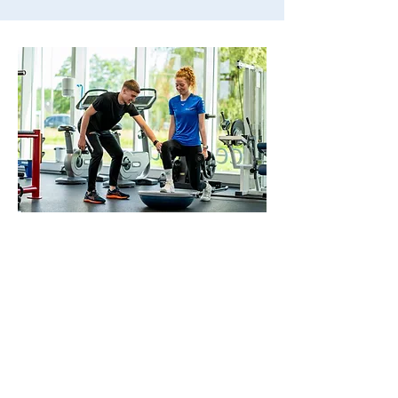
Plan een afspraak om te
sporten
Wil je snel terecht? Plan direct een afspraak
online of vul het aanmeldformulier in.
Heb je een vraag of wil je meer weten? Bel
naar
050-3182164
of mail naar
vitaliteit@medisupport.nl.