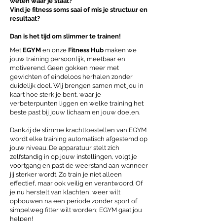
weten waar je staat?
Vind je fitness soms saai of mis je structuur en
resultaat?
Dan is het tijd om slimmer te trainen!
Met
EGYM
en onze
Fitness Hub
maken we
jouw training persoonlijk, meetbaar en
motiverend. Geen gokken meer met
gewichten of eindeloos herhalen zonder
duidelijk doel. Wij brengen samen met jou in
kaart hoe sterk je bent, waar je
verbeterpunten liggen en welke training het
beste past bij jouw lichaam en jouw doelen.
Dankzij de slimme krachttoestellen van EGYM
wordt elke training automatisch afgestemd op
jouw niveau. De apparatuur stelt zich
zelfstandig in op jouw instellingen, volgt je
voortgang en past de weerstand aan wanneer
jij sterker wordt. Zo train je niet alleen
effectief, maar ook veilig en verantwoord. Of
je nu herstelt van klachten, weer wilt
opbouwen na een periode zonder sport of
simpelweg fitter wilt worden; EGYM gaat jou
helpen!