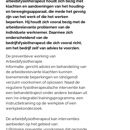
arbeidsfysiotherapeut houdt zich bezig met
klachten en aandoeningen van het houding-
en bewegingsapparaat, die mede het gevolg
zijn van het werk of die het werken
beperken. Hij houdt zich vooral bezig met de
arbeidsrelevante problemen van de
individuele werknemer. Daarmee zich
onderscheidend van de
bedrijfsfysiotherapeut die zich vooral richt,
om het bedrijf zelf van advies te voorzien.
De preventieve werking van
Arbeidsfysiotherapie
Informatie, gericht advies en behandeling van
de arbeidsrelevante klachten kunnen
toenemende beperkingen en (dreigend)
verzuim voorkomen of oplossen. Naast de
reguliere fysiotherapeutische interventie kan
een behandeltraject onder andere bestaan uit
een (re-integratie) trainingsprogramma, een
instructietraining op de werkplek of een
werkplekonderzoek.
De arbeidsfysiotherapeut kan interventies
aanbieden op het gebied van:
1) Primaire preventie: voorkomen dat gezonde