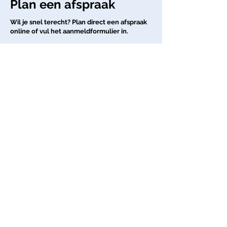
Plan een afspraak
Wil je snel terecht? Plan direct een afspraak
online of vul het aanmeldformulier in.
Heb je een vraag of wil je meer weten? Bel
naar
050-3182164
of mail
naar
receptie@medisupport.nl.
Plan afspraak
Aanmeldformulier
Fysiotherapiepraktijk Medisupport
Tel:
050-3182164
E-mail:
info@medisupport.nl
Locatie Leonard Springerlaan