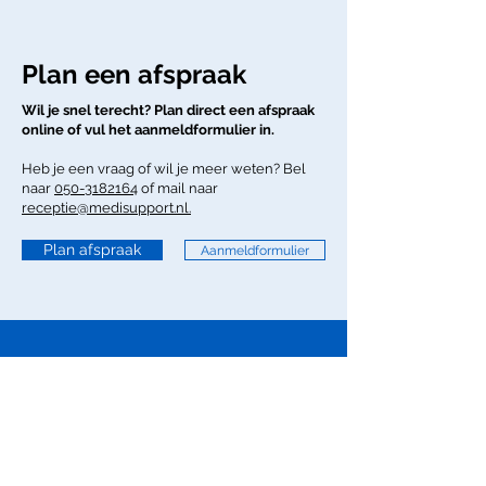
Plan een afspraak
Wil je snel terecht? Plan direct een afspraak
online of vul het aanmeldformulier in.
Heb je een vraag of wil je meer weten? Bel
naar
050-3182164
of mail naar
receptie@medisupport.nl.
Plan afspraak
Aanmeldformulier
Fysiotherapiepraktijk Medisupport
Tel:
050-3182164
E-mail:
info@medisupport.nl
Locatie Leonard Springerlaan
Locatie Gezondheidscentrum Ter Borch