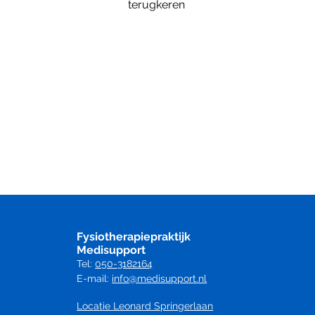
terugkeren
Fysiotherapiepraktijk
Medisupport
Tel:
050-3182164
E-mail:
info@medisupport.nl
Locatie Leonard Springerlaan