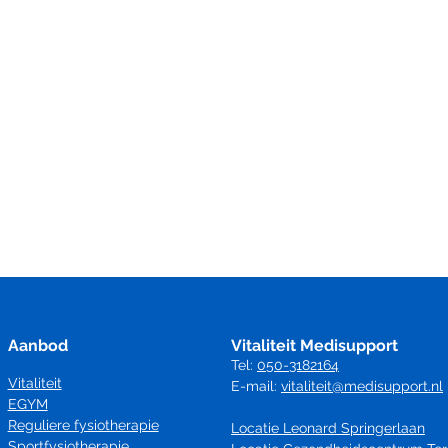
Aanbod
Vitaliteit Medisupport
Tel:
050-3182164
Vitaliteit
E-mail:
vitaliteit@medisupport.nl
EGYM
Reguliere fysiotherapie
Locatie Leonard Springerlaan
Sportfysiotherapie