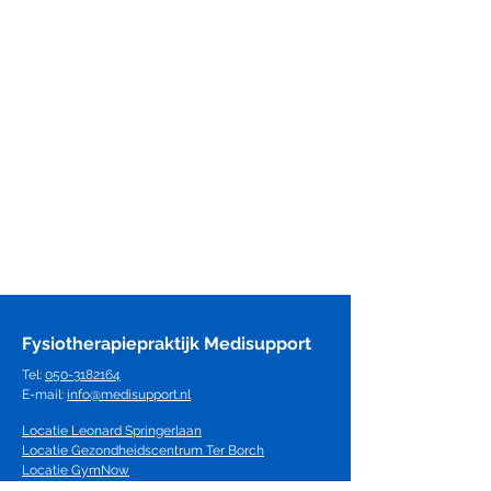
Fysiotherapiepraktijk Medisupport
Tel:
050-3182164
E-mail:
info@medisupport.nl
Locatie Leonard Springerlaan
Locatie Gezondheidscentrum Ter Borch
Locatie GymNow
Locatie Dijkmansport