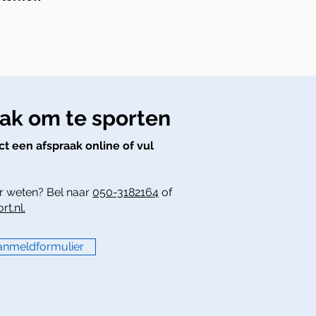
aak om te sporten
ect een afspraak online of vul
er weten? Bel naar
050-3182164
of
t.nl.
anmeldformulier