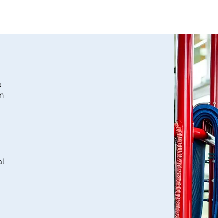
e
en
al