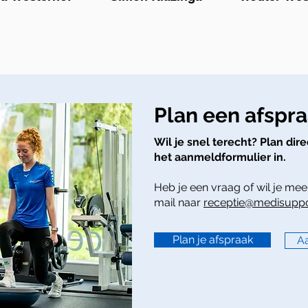
Plan een afspr
Wil je snel terecht? Plan dir
het aanmeldformulier in.
Heb je een vraag of wil je me
mail naar
receptie@medisuppor
Plan je afspraak
A