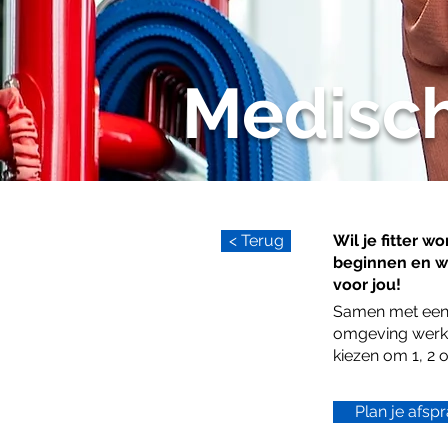
Medisch
< Terug
Wil je fitter 
beginnen en wi
voor jou!
Samen met een f
omgeving werk 
kiezen om 1, 2 
Plan je afsp