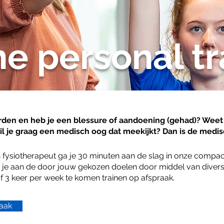
e personal tr
worden en heb je een blessure of aandoening (gehad)? Weet
l je graag een medisch oog dat meekijkt? Dan is de medisc
ysiotherapeut ga je 30 minuten aan de slag in onze compacte
je aan de door jouw gekozen doelen door middel van diverse
of 3 keer per week te komen trainen op afspraak.
raak