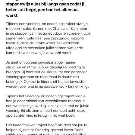
stapsgewijs alles bij langs gaan zodat jij
beter zult begrijpen hoe het allemaal
werkt.
Tijdens een voeding- en coachingstraject start je
met een intake. Samen met Charisa of Stijn neem
je de stappen van het traject door, en creëren jullie
samen een route naar een zelfstandig, gezond
leven. Tijdens de intake wordt het werkboek
uitgelegd en bespreken jullie samen wat er de
komende weken van je verwacht wordt.
Je leert om op een gevoelsmatige manier
structuur en ritme in jouw dagelijkse voeding te
brengen. Jij bent zelf de sleutel tot een gezonder
voedingspatroon en regelmaat is daarin erg
belangrijk. Ook zul je tijdens dit traject bewuster
worden over wat je nu daadwerkelijk binnen krijgt.
Tijdens het voeding- en coachingstraject leer je
hoe je door middel van verschillende thema’s in
een werkboek jouw dag kan invullen met de juiste
voeding. Bij elk thema hoort een opdracht, deze
opdrachten vind je terug in het werkboek.
Het twaalf weken traject heeft als doel om jou te
helpen bij een zelfstandig, gezond leven. Geen
strikte dieet menu’s of restricties, maar stabiliteit