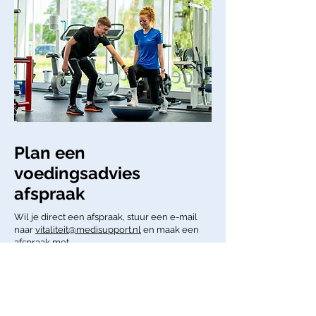
Plan een
voedingsadvies
afspraak
Wil je direct een afspraak, stuur een e-mail
naar
vitaliteit@medisupport.nl
en maak een
afspraak met
Charisa of Stijn.​
Plan een afspraak
Aanmeldformulier