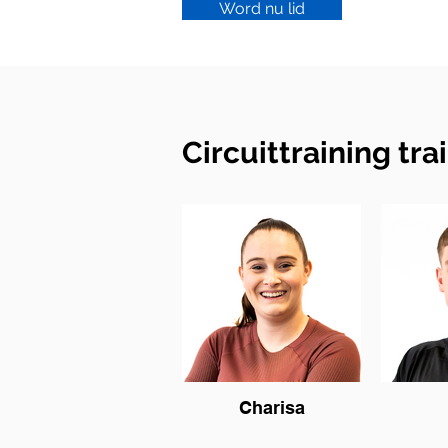
Word nu lid
Circuittraining tra
Charisa