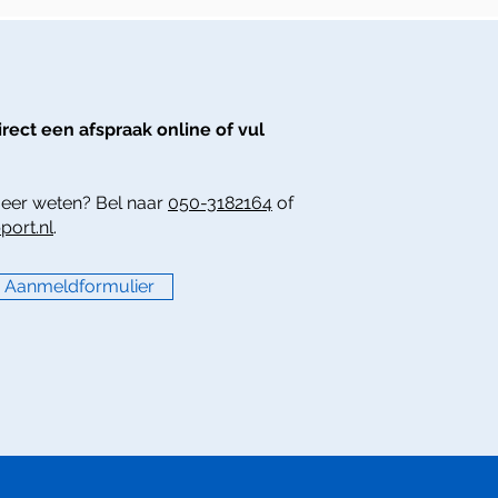
irect een afspraak online of vul
meer weten? Bel naar
050-3182164
of
port.nl
.
Aanmeldformulier