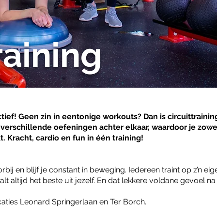
raining
ctief! Geen zin in eentonige workouts? Dan is circuittrainin
g verschillende oefeningen achter elkaar, waardoor je zowe
t. Kracht, cardio en fun in één training!
rbij en blijf je constant in beweging. Iedereen traint op z’n ei
alt altijd het beste uit jezelf. En dat lekkere voldane gevoel 
caties Leonard Springerlaan en Ter Borch.