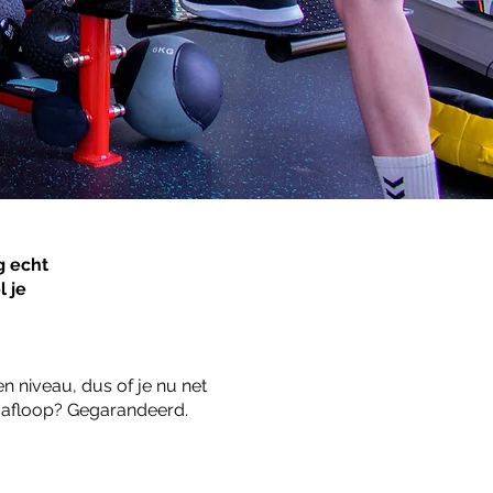
g echt
l je
gen niveau, dus of je nu net
na afloop? Gegarandeerd.