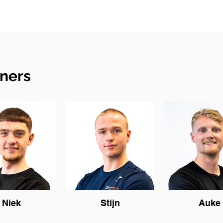
iners
Niek
Stijn
Auke