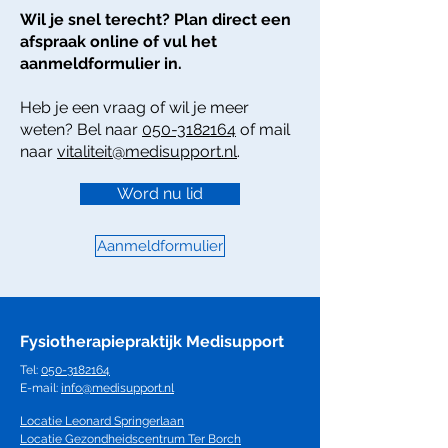
Wil je snel terecht? Plan direct een
afspraak online of vul het
aanmeldformulier in.
Heb je een vraag of wil je meer
weten? Bel naar
050-3182164
of mail
naar
vitaliteit@medisupport.nl
.
Word nu lid
Aanmeldformulier
Fysiotherapiepraktijk Medisupport
Tel:
050-3182164
E-mail:
info@medisupport.nl
Locatie Leonard Springerlaan
Locatie Gezondheidscentrum Ter Borch