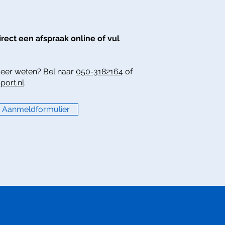
irect een afspraak online of vul
meer weten? Bel naar
050-3182164
of
port.nl
.
Aanmeldformulier