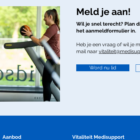
Meld je aan!
Wil je snel terecht? Plan d
het aanmeldformulier in.
Heb je een vraag of wil je 
mail naar
vitaliteit@medisup
Word nu lid
Aanbod
Vitaliteit Medisupport